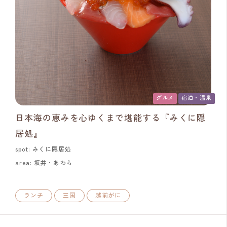
グルメ
宿泊・温泉
日本海の恵みを心ゆくまで堪能する『みくに隠
居処』
spot: みくに隠居処
area: 坂井・あわら
ランチ
三国
越前がに