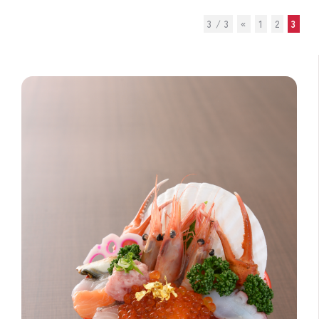
3 / 3
«
1
2
3