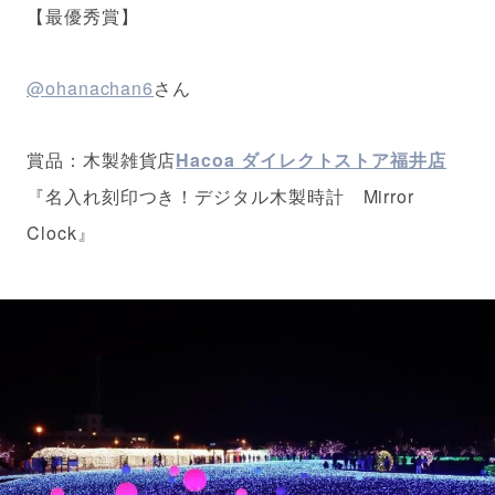
【最優秀賞】
@ohanachan6
さん
賞品：木製雑貨店
Hacoa ダイレクトストア福井店
『名入れ刻印つき！デジタル木製時計
Mirror
Clock
』