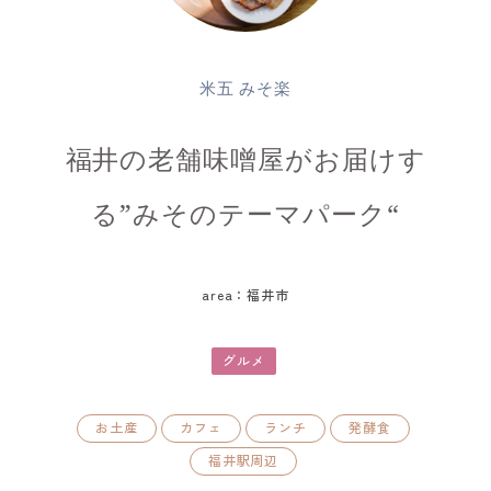
米五 みそ楽
福井の老舗味噌屋がお届けす
る”みそのテーマパーク“
area：福井市
グルメ
お土産
カフェ
ランチ
発酵食
福井駅周辺