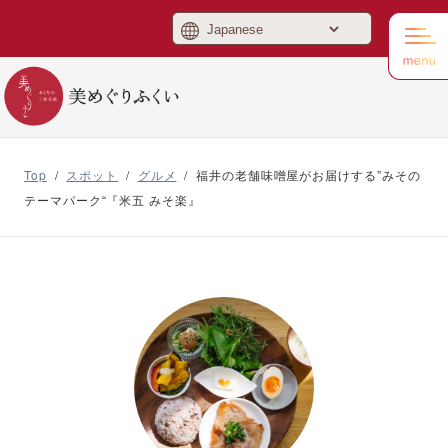
美めぐりふくい
Top
/
スポット
/
グルメ
/
福井の老舗味噌屋がお届けする”みその
テーマパーク“『米五 みそ楽』