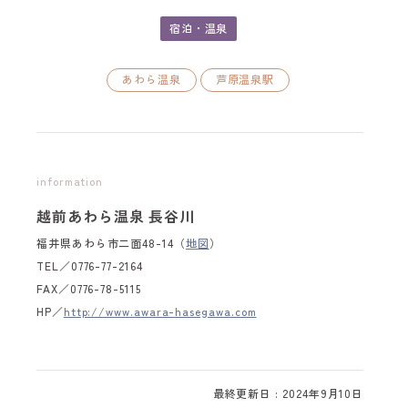
宿泊・温泉
あわら温泉
芦原温泉駅
information
越前あわら温泉 長谷川
福井県あわら市二面48-14（
地図
）
TEL／0776-77-2164
FAX／0776-78-5115
HP／
http://www.awara-hasegawa.com
最終更新日 : 2024年9月10日