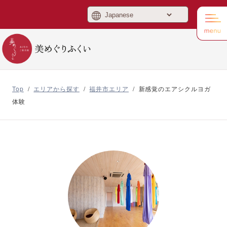
美めぐりふくい
Top
/
エリアから探す
/
福井市エリア
/
新感覚のエアシクルヨガ
体験