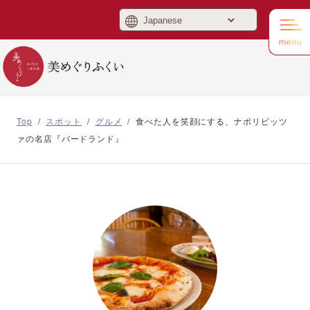
美めぐりふくい
Top
/
スポット
/
グルメ
/
食べた人を笑顔にする、ナポリピッツ
ァの名店『バードランド』