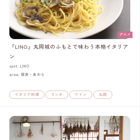
グルメ
『LINO』丸岡城のふもとで味わう本格イタリア
ン
spot: LINO
area: 坂井・あわら
イタリア料理
ランチ
ワイン
丸岡