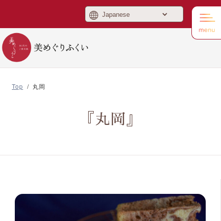
美めぐりふくい
Top
/
丸岡
『丸岡』