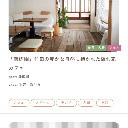
絶景・名勝
グルメ
『鈴廼園』竹田の豊かな自然に抱かれた隠れ家
カフェ
spot: 鈴廼園
area: 坂井・あわら
カフェ
スイーツ
ランチ
丸岡
自然