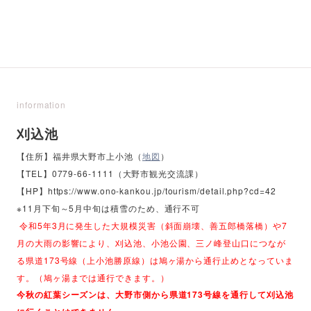
information
刈込池
【住所】福井県大野市上小池（
地図
）
【TEL】0779-66-1111（大野市観光交流課）
【HP】https://www.ono-kankou.jp/tourism/detail.php?cd=42
※11月下旬～5月中旬は積雪のため、通行不可
令和5年3月に発生した大規模災害（斜面崩壊、善五郎橋落橋）や7
月の大雨の影響により、刈込池、小池公園、三ノ峰登山口につなが
る県道173号線（上小池勝原線）は鳩ヶ湯から通行止めとなっていま
す。（鳩ヶ湯までは通行できます。）
今秋の紅葉シーズンは、大野市側から県道173号線を通行して刈込池