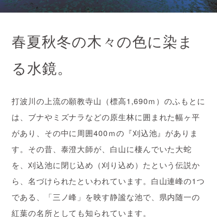
春夏秋冬の木々の色に染ま
る水鏡。
打波川の上流の願教寺山（標高1,690ｍ）のふもとに
は、ブナやミズナラなどの原生林に囲まれた幅ヶ平
があり、その中に周囲400ｍの『刈込池』がありま
す。その昔、泰澄大師が、白山に棲んでいた大蛇
を、刈込池に閉じ込め（刈り込め）たという伝説か
ら、名づけられたといわれています。白山連峰の1つ
である、「三ノ峰」を映す静謐な池で、県内随一の
紅葉の名所としても知られています。