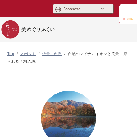
美めぐりふくい
Top
/
スポット
/
絶景・名勝
/
自然のマイナスイオンと美景に癒
される『刈込池』