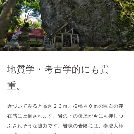
地質学・考古学的にも貴
重。
近づいてみると高さ２３ｍ、横幅４０ｍの巨石の存
在感に圧倒されます。岩の下の覆屋が今にも押しつ
ぶされそうな迫力です。岩塊の岩陰には、泰澄大師